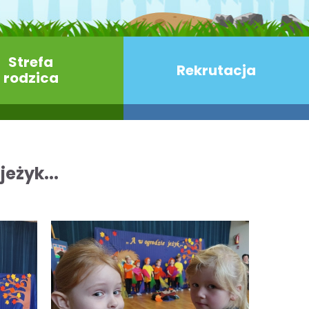
Strefa
Rekrutacja
rodzica
jeżyk...